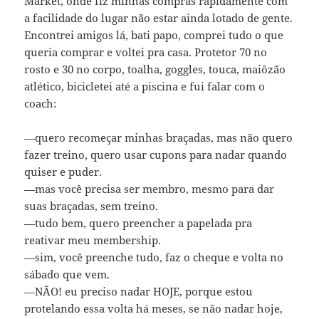
Market, onde fiz minhas compras rapidamente com
a facilidade do lugar não estar ainda lotado de gente.
Encontrei amigos lá, bati papo, comprei tudo o que
queria comprar e voltei pra casa. Protetor 70 no
rosto e 30 no corpo, toalha, goggles, touca, maiôzão
atlético, bicicletei até a piscina e fui falar com o
coach:
—quero recomeçar minhas braçadas, mas não quero
fazer treino, quero usar cupons para nadar quando
quiser e puder.
—mas você precisa ser membro, mesmo para dar
suas braçadas, sem treino.
—tudo bem, quero preencher a papelada pra
reativar meu membership.
—sim, você preenche tudo, faz o cheque e volta no
sábado que vem.
—NÃO! eu preciso nadar HOJE, porque estou
protelando essa volta há meses, se não nadar hoje,