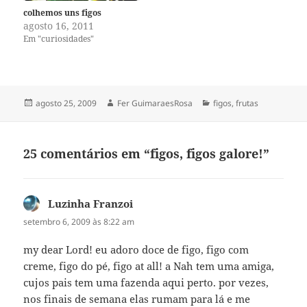
colhemos uns figos
agosto 16, 2011
Em "curiosidades"
Publicado
Autor
Categorias
agosto 25, 2009
Fer GuimaraesRosa
figos
,
frutas
em
25 comentários em “figos, figos galore!”
Luzinha Franzoi
disse:
setembro 6, 2009 às 8:22 am
my dear Lord! eu adoro doce de figo, figo com
creme, figo do pé, figo at all! a Nah tem uma amiga,
cujos pais tem uma fazenda aqui perto. por vezes,
nos finais de semana elas rumam para lá e me