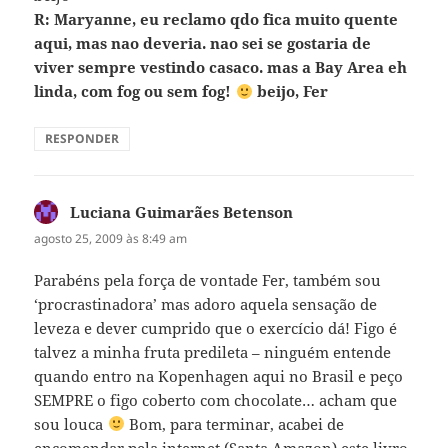
R: Maryanne, eu reclamo qdo fica muito quente
aqui, mas nao deveria. nao sei se gostaria de
viver sempre vestindo casaco. mas a Bay Area eh
linda, com fog ou sem fog!
beijo, Fer
RESPONDER
Luciana Guimarães Betenson
disse:
agosto 25, 2009 às 8:49 am
Parabéns pela força de vontade Fer, também sou
‘procrastinadora’ mas adoro aquela sensação de
leveza e dever cumprido que o exercício dá! Figo é
talvez a minha fruta predileta – ninguém entende
quando entro na Kopenhagen aqui no Brasil e peço
SEMPRE o figo coberto com chocolate… acham que
sou louca
Bom, para terminar, acabei de
encomendar pela internet (Santa Amazon) este livro