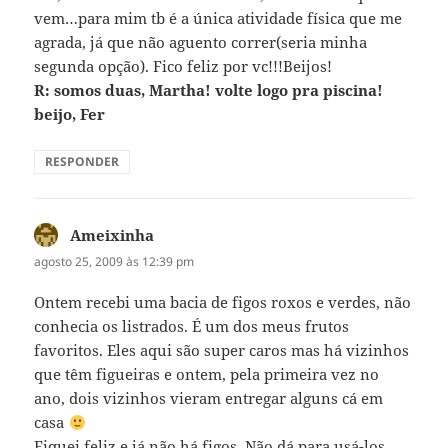
vem…para mim tb é a única atividade física que me
agrada, já que não aguento correr(seria minha
segunda opção). Fico feliz por vc!!!Beijos!
R: somos duas, Martha! volte logo pra piscina!
beijo, Fer
RESPONDER
Ameixinha
disse:
agosto 25, 2009 às 12:39 pm
Ontem recebi uma bacia de figos roxos e verdes, não
conhecia os listrados. É um dos meus frutos
favoritos. Eles aqui são super caros mas há vizinhos
que têm figueiras e ontem, pela primeira vez no
ano, dois vizinhos vieram entregar alguns cá em
casa
Fiquei feliz e já não há figos. Não dá para usá-los