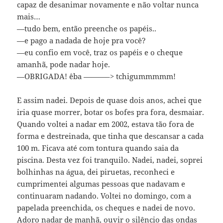
capaz de desanimar novamente e não voltar nunca
mais…
—tudo bem, então preenche os papéis..
—e pago a nadada de hoje pra você?
—eu confio em você, traz os papéis e o cheque
amanhã, pode nadar hoje.
—OBRIGADA! êba ———–> tchigummmmm!
E assim nadei. Depois de quase dois anos, achei que
iria quase morrer, botar os bofes pra fora, desmaiar.
Quando voltei a nadar em 2002, estava tão fora de
forma e destreinada, que tinha que descansar a cada
100 m. Ficava até com tontura quando saia da
piscina. Desta vez foi tranquilo. Nadei, nadei, soprei
bolhinhas na água, dei piruetas, reconheci e
cumprimentei algumas pessoas que nadavam e
continuaram nadando. Voltei no domingo, com a
papelada preenchida, os cheques e nadei de novo.
Adoro nadar de manhã, ouvir o silêncio das ondas