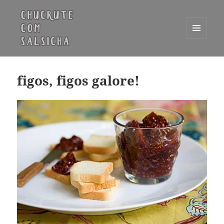
MENU
E
Chucrute com Salsicha
WIDGETS
figos, figos galore!