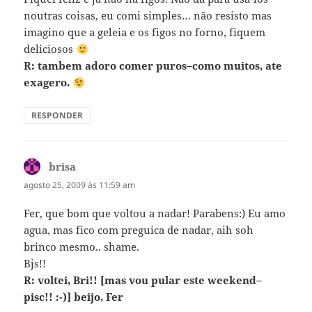
noutras coisas, eu comi simples… não resisto mas
imagino que a geleia e os figos no forno, fiquem
deliciosos
R: tambem adoro comer puros–como muitos, ate
exagero.
RESPONDER
brisa
disse:
agosto 25, 2009 às 11:59 am
Fer, que bom que voltou a nadar! Parabens:) Eu amo
agua, mas fico com preguica de nadar, aih soh
brinco mesmo.. shame.
Bjs!!
R: voltei, Bri!! [mas vou pular este weekend–
pisc!! :-)] beijo, Fer