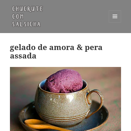
MENU
E
Chucrute com Salsicha
WIDGETS
gelado de amora & pera
assada