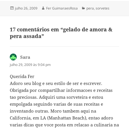
Publicado
Autor
Categorias
julho 26, 2009
Fer GuimaraesRosa
pera
,
sorvetes
em
17 comentários em “gelado de amora &
pera assada”
Sara
disse:
julho 29, 2009 às 9:04 pm
Querida Fer
Adoro seu blog e seu estilo de ser e escrever.
Obrigada por compartilhar informacoes e receitas
tao preciosas. Adquiri uma sorveteira e estou
empolgada seguindo varias de suas receitas e
inventando outras. Moro tambem aqui na
California, em LA (Manhattan Beach), entao adoro
varias dicas que voce posta em relacao a culinaria na