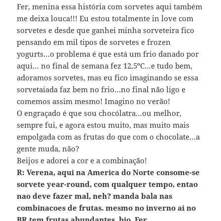
Fer, menina essa história com sorvetes aqui também
me deixa louca!!! Eu estou totalmente in love com
sorvetes e desde que ganhei minha sorveteira fico
pensando em mil tipos de sorvetes e frozen
yogurts…o problema é que está um frio danado por
aqui… no final de semana fez 12,5ºC…e tudo bem,
adoramos sorvetes, mas eu fico imaginando se essa
sorvetaiada faz bem no frio…no final não ligo e
comemos assim mesmo! Imagino no verão!
O engraçado é que sou chocólatra…ou melhor,
sempre fui, e agora estou muito, mas muito mais
empolgada com as frutas do que com o chocolate…a
gente muda, não?
Beijos e adorei a cor e a combinação!
R: Verena, aqui na America do Norte consome-se
sorvete year-round, com qualquer tempo, entao
nao deve fazer mal, neh? manda bala nas
combinacoes de frutas. mesmo no inverno ai no
BR tem frutas abundantes. bjo, Fer