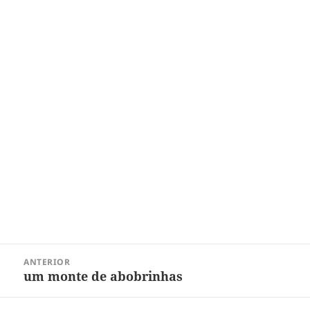
Navegação
ANTERIOR
de
um monte de abobrinhas
Post
Post
anterior: