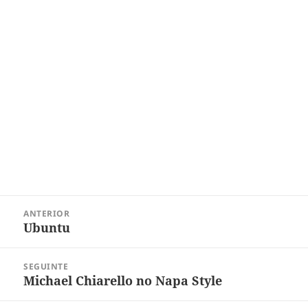
Navegação
ANTERIOR
de
Ubuntu
Post
Post
anterior:
SEGUINTE
Michael Chiarello no Napa Style
Próximo
post: