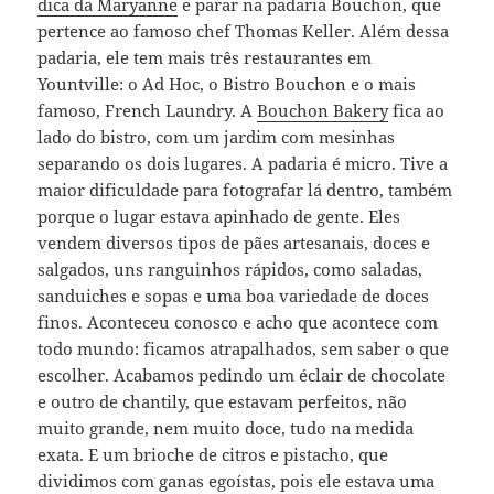
dica da Maryanne
e parar na padaria Bouchon, que
pertence ao famoso chef Thomas Keller. Além dessa
padaria, ele tem mais três restaurantes em
Yountville: o Ad Hoc, o Bistro Bouchon e o mais
famoso, French Laundry. A
Bouchon Bakery
fica ao
lado do bistro, com um jardim com mesinhas
separando os dois lugares. A padaria é micro. Tive a
maior dificuldade para fotografar lá dentro, também
porque o lugar estava apinhado de gente. Eles
vendem diversos tipos de pães artesanais, doces e
salgados, uns ranguinhos rápidos, como saladas,
sanduiches e sopas e uma boa variedade de doces
finos. Aconteceu conosco e acho que acontece com
todo mundo: ficamos atrapalhados, sem saber o que
escolher. Acabamos pedindo um éclair de chocolate
e outro de chantily, que estavam perfeitos, não
muito grande, nem muito doce, tudo na medida
exata. E um brioche de citros e pistacho, que
dividimos com ganas egoístas, pois ele estava uma