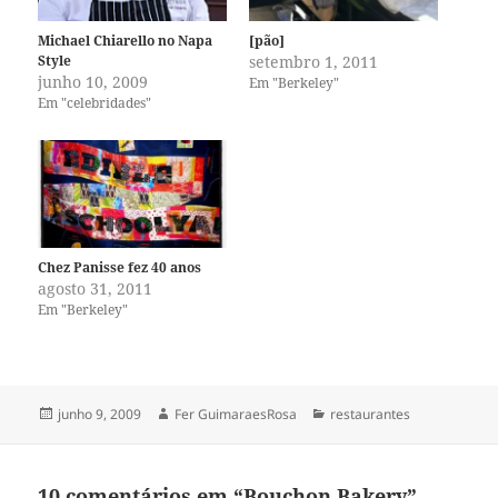
Michael Chiarello no Napa
[pão]
Style
setembro 1, 2011
junho 10, 2009
Em "Berkeley"
Em "celebridades"
Chez Panisse fez 40 anos
agosto 31, 2011
Em "Berkeley"
Publicado
Autor
Categorias
junho 9, 2009
Fer GuimaraesRosa
restaurantes
em
10 comentários em “Bouchon Bakery”