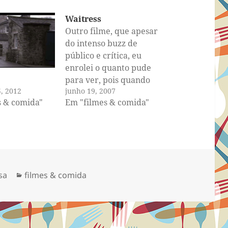
Waitress
Outro filme, que apesar
do intenso buzz de
público e crítica, eu
enrolei o quanto pude
para ver, pois quando
5, 2012
junho 19, 2007
assisti ao trailer tive a
s & comida"
Em "filmes & comida"
impressão que esse
seria um caso típico de
filme que o trailer seduz
e engana, e com certeza
iria ser chatinho pacas.
Quem já não…
Categorias
sa
filmes & comida