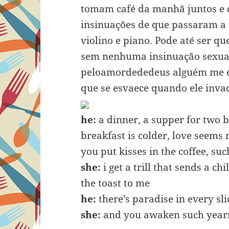
tomam café da manhã juntos e 
insinuações de que passaram a 
violino e piano. Pode até ser q
sem nenhuma insinuação sexual,
peloamordededeus alguém me exp
que se esvaece quando ele inv
he:
a dinner, a supper for two b
breakfast is colder, love seems 
you put kisses in the coffee, su
she:
i get a trill that sends a c
the toast to me
he:
there’s paradise in every sli
she:
and you awaken such year