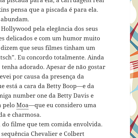
ma piscada para ela, a carruagem real
ins pensa que a piscada é para ela.
s abundam.
 Hollywood pela elegância dos seus
hes delicados e com um humor muito
os dizem que seus filmes tinham um
itsch”. Eu concordo totalmente. Ainda
o tenha adorado. Apesar de não gostar
levei por causa da presença da
e está a cara da Betty Boop—e da
iga number one da Betty Davis e
a pelo
Moa
—que eu considero uma
da e charmosa.
 do filme que tem comida envolvida.
 sequência Chevalier e Colbert