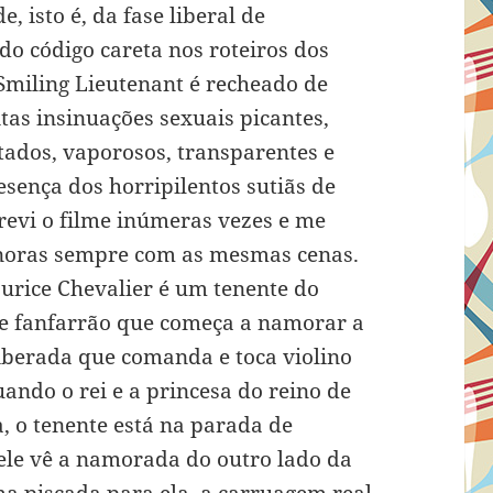
, isto é, da fase liberal de
o código careta nos roteiros dos
 Smiling Lieutenant é recheado de
itas insinuações sexuais picantes,
tados, vaporosos, transparentes e
ença dos horripilentos sutiãs de
 revi o filme inúmeras vezes e me
noras sempre com as mesmas cenas.
aurice Chevalier é um tenente do
 e fanfarrão que começa a namorar a
liberada que comanda e toca violino
ndo o rei e a princesa do reino de
 o tenente está na parada de
le vê a namorada do outro lado da