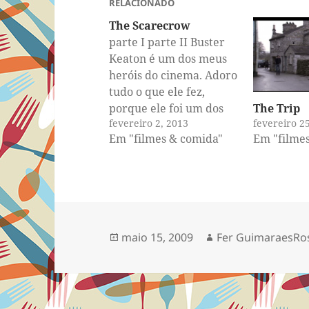
RELACIONADO
The Scarecrow
parte I parte II Buster
Keaton é um dos meus
heróis do cinema. Adoro
tudo o que ele fez,
The Trip
porque ele foi um dos
fevereiro 2
fevereiro 2, 2013
gênios das primeiras
Em "filme
Em "filmes & comida"
décadas de Hollywood.
E era um tempo sem
truques tecnológicos e
efeitos especiais, então
os roteiros, cenários e
edição dos filmes
Publicado
Autor
maio 15, 2009
Fer GuimaraesRo
exigiam astúcia,…
em