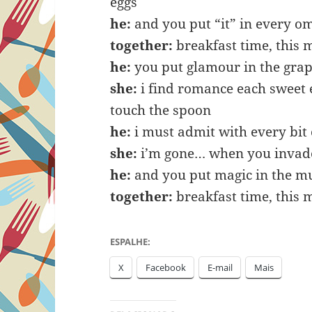
eggs
he:
and you put “it” in every om
together:
breakfast time, this 
he:
you put glamour in the grape
she:
i find romance each sweet
touch the spoon
he:
i must admit with every bit o
she:
i’m gone… when you invad
he:
and you put magic in the mu
together:
breakfast time, this 
ESPALHE:
X
Facebook
E-mail
Mais