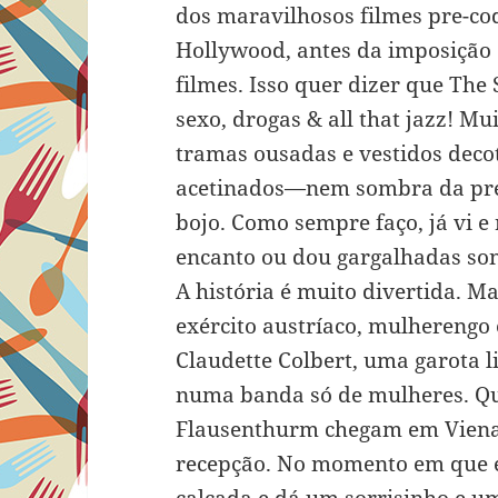
dos maravilhosos filmes pre-code
Hollywood, antes da imposição d
filmes. Isso quer dizer que The
sexo, drogas & all that jazz! Mu
tramas ousadas e vestidos deco
acetinados—nem sombra da pres
bojo. Como sempre faço, já vi e
encanto ou dou gargalhadas so
A história é muito divertida. M
exército austríaco, mulherengo
Claudette Colbert, uma garota 
numa banda só de mulheres. Qua
Flausenthurm chegam em Viena,
recepção. No momento em que e