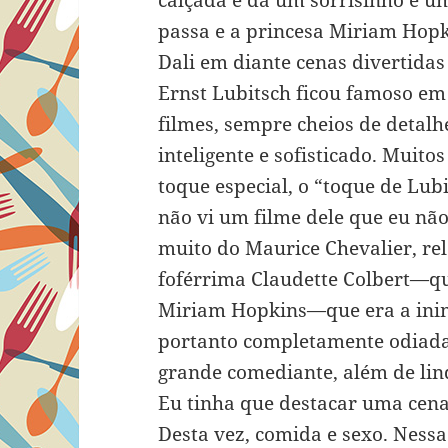
calçada e dá um sorrisinho e u
passa e a princesa Miriam Hopk
Dali em diante cenas divertida
Ernst Lubitsch ficou famoso em
filmes, sempre cheios de detal
inteligente e sofisticado. Muit
toque especial, o “toque de Lub
não vi um filme dele que eu nã
muito do Maurice Chevalier, re
foférrima Claudette Colbert—qu
Miriam Hopkins—que era a inim
portanto completamente odiad
grande comediante, além de lin
Eu tinha que destacar uma cena
Desta vez, comida e sexo. Nessa