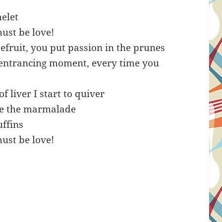
elet
must be love!
fruit, you put passion in the prunes
 entrancing moment, every time you
f liver I start to quiver
e the marmalade
ffins
must be love!