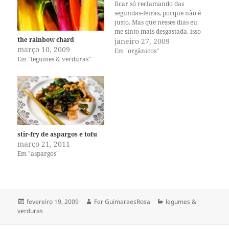
ficar só reclamando das
segundas-feiras, porque não é
justo. Mas que nesses dias eu
me sinto mais desgastada, isso
the rainbow chard
é verdade. Faz tempo que o
janeiro 27, 2009
março 10, 2009
Uriel vem sugerindo que eu
Em "orgânicos"
Em "legumes & verduras"
arrume uma pessoa pra
dividir a cesta orgânica, mas
eu sempre respondo exaltada
—mas QUEM?QUEM?QUEM?
Não…
stir-fry de aspargos e tofu
março 21, 2011
Em "aspargos"
Publicado
Autor
Categorias
fevereiro 19, 2009
Fer GuimaraesRosa
legumes &
em
verduras