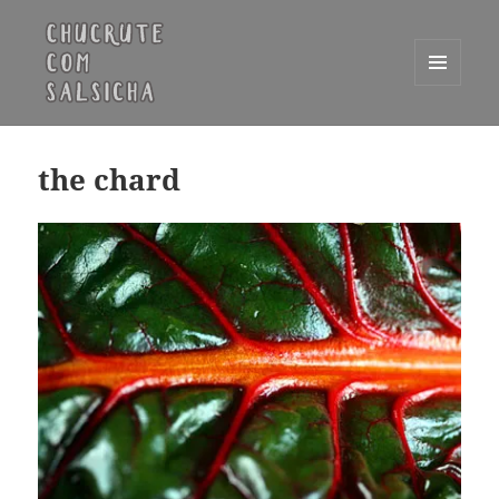
MENU
E
Chucrute com Salsicha
WIDGETS
the chard