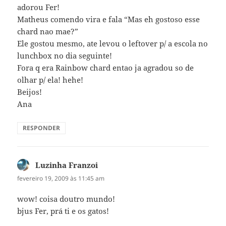
adorou Fer!
Matheus comendo vira e fala “Mas eh gostoso esse
chard nao mae?”
Ele gostou mesmo, ate levou o leftover p/ a escola no
lunchbox no dia seguinte!
Fora q era Rainbow chard entao ja agradou so de
olhar p/ ela! hehe!
Beijos!
Ana
RESPONDER
Luzinha Franzoi
disse:
fevereiro 19, 2009 às 11:45 am
wow! coisa doutro mundo!
bjus Fer, prá ti e os gatos!