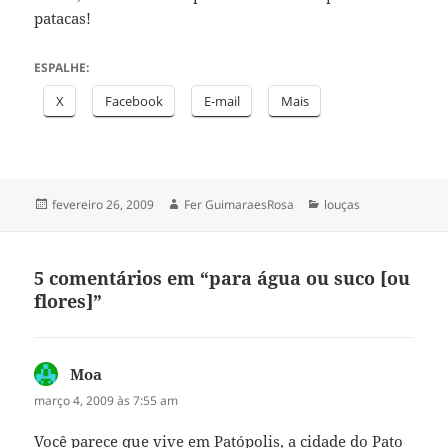
patacas!
ESPALHE:
X
Facebook
E-mail
Mais
Publicado
Autor
Categorias
fevereiro 26, 2009
Fer GuimaraesRosa
louças
em
5 comentários em “para água ou suco [ou
flores]”
Moa
disse:
março 4, 2009 às 7:55 am
Você parece que vive em Patópolis, a cidade do Pato