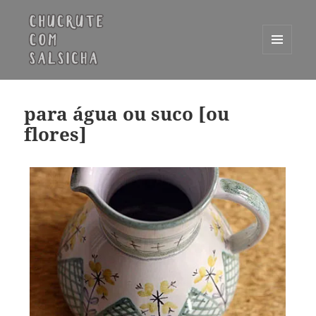
MENU
E
Chucrute com Salsicha
WIDGETS
para água ou suco [ou
flores]