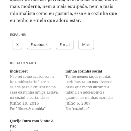
mais moderna, nem a mais equipada, nem a mais
minimalista como eu gostaria, essa é a cozinha que
eu tenho e é nela que adoro estar.
ESPALHE:
X
Facebook
E-mail
Mais
RELACIONADO
indiscreet
minha cozinha social
Não sei como acabei com a
Tenho memórias de muitas
incumbência de fazer a
cozinhas, tanto nas diversas
salada para o churrasco na
casas que morei durante a
casa da minha amiga. Estava
infância e adolescência,
na cozinha cortando os
quanto nas minhas moradas
tomates, as abobrinhas e as
junho 19, 2016
de pessoa jovem casada com
julho 6, 2007
cebolas quando a mãe dela
filho. Na minha primeira
Em "filmes & comida"
Em "cozinhas"
chegou. Assim que fomos
casa de pessoa jovem casada
apresentadas ela disse—você
com filho, a geladeira era
Queijo Duro com Vinho &
está me fazendo lembrar a
bem pequena, o chão era cor
Pão
Ingrid Bergman, num filme…
de ferrugem e as paredes…