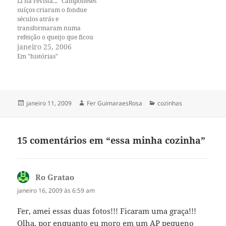
Li na revista... "Camponeses
suíços criaram o fondue
séculos atrás e
transformaram numa
refeição o queijo que ficou
duro, misturado com o vinho
janeiro 25, 2006
de mesa. Já o fondue de
Em "histórias"
chocolate foi uma invenção
americana, que ficou muito
popular nos anos sessenta."
Essa é a prova de que nem
todo prato…
Publicado
Autor
Categorias
janeiro 11, 2009
Fer GuimaraesRosa
cozinhas
em
15 comentários em “essa minha cozinha”
Ro Gratao
disse:
janeiro 16, 2009 às 6:59 am
Fer, amei essas duas fotos!!! Ficaram uma graça!!!
Olha, por enquanto eu moro em um AP pequeno