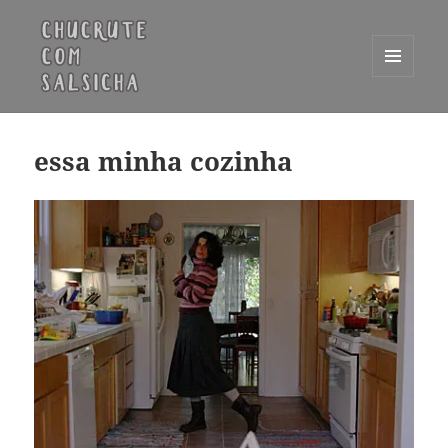
MENU
E
Chucrute com Salsicha
WIDGETS
essa minha cozinha