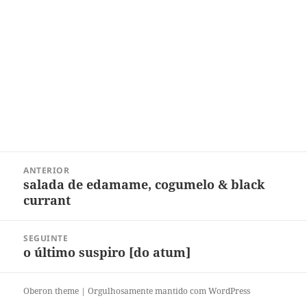
Navegação
ANTERIOR
de
salada de edamame, cogumelo & black
Post
Post
currant
anterior:
SEGUINTE
o último suspiro [do atum]
Próximo
post:
Oberon theme
|
Orgulhosamente mantido com WordPress