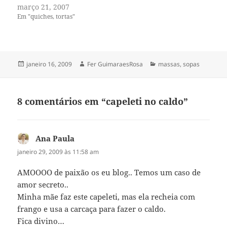
março 21, 2007
Em "quiches, tortas"
Publicado
Autor
Categorias
janeiro 16, 2009
Fer GuimaraesRosa
massas
,
sopas
em
8 comentários em “capeleti no caldo”
Ana Paula
disse:
janeiro 29, 2009 às 11:58 am
AMOOOO de paixão os eu blog.. Temos um caso de
amor secreto..
Minha mãe faz este capeleti, mas ela recheia com
frango e usa a carcaça para fazer o caldo.
Fica divino…