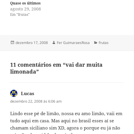
Quase os últimos
agosto 29, 2008
Em "frutas"
Publicado
Autor
Categorias
dezembro 17, 2008
Fer GuimaraesRosa
frutas
em
11 comentários em “vai dar muita
limonada”
Lucas
disse:
dezembro 22, 2008 às 6:06 am
Lindo esse pé de limão, nossa eu amo limão, vaii em
tudo aqui em casa. Mas aqui no brasil esses aí se
chamam siciliano sim XD, agora o porque eu já não