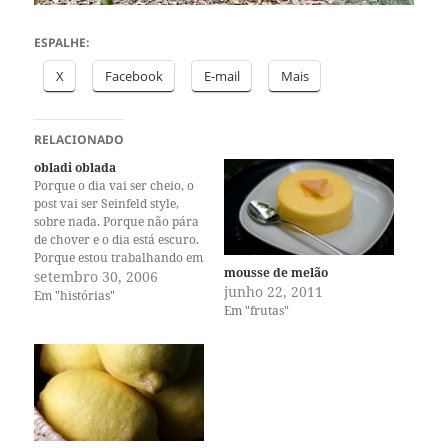
ESPALHE:
X
Facebook
E-mail
Mais
RELACIONADO
obladi oblada
Porque o dia vai ser cheio, o
post vai ser Seinfeld style,
sobre nada. Porque não pára
de chover e o dia está escuro.
Porque estou trabalhando em
mousse de melão
vários projetos e um deles -
setembro 30, 2006
junho 22, 2011
segredo - é muito especial.
Em "histórias"
Em "frutas"
Porque fico triste que meus
gatos não são amigos. Porque
decidi…