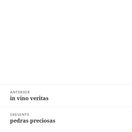
Navegação
ANTERIOR
de
in vino veritas
Post
Post
anterior:
SEGUINTE
pedras preciosas
Próximo
post: