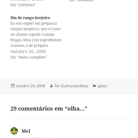
Em "cozinhas"
correndo pra passar na
minha frente, porque ele
sempre faz isso e eu nunca
Dia de rango brejeiro
entendi muito bem…
Eu sou expert em preparar
rangos brejeiros, que é como
eu chamo aquela comida
frugal, feita com ingredientes
comuns, e de preparo
simples. Pra mim o rango
outubro 26, 2006
brejeiro funciona até como
Em "menu completo"
comfort food, para aqueles
dias quando você precisa de
uma comida nutritiva,
saborosa e rápida, sem
firulas, sem trélelês…
Publicado
Autor
Categorias
outubro 24, 2008
Fer GuimaraesRosa
gatos
em
29 comentários em “olha…”
Mel
disse: