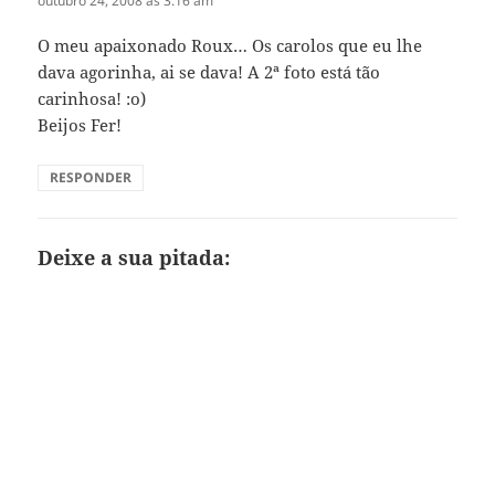
outubro 24, 2008 às 3:16 am
O meu apaixonado Roux… Os carolos que eu lhe
dava agorinha, ai se dava! A 2ª foto está tão
carinhosa! :o)
Beijos Fer!
RESPONDER
Deixe a sua pitada: