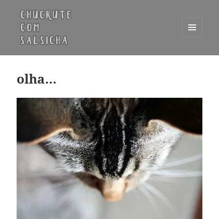
MENU
E
Chucrute com Salsicha
WIDGETS
olha…