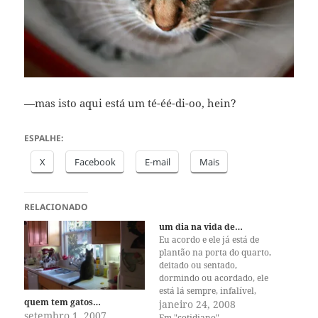
—mas isto aqui está um té-éé-di-oo, hein?
ESPALHE:
X
Facebook
E-mail
Mais
RELACIONADO
um dia na vida de…
Eu acordo e ele já está de
plantão na porta do quarto,
deitado ou sentado,
dormindo ou acordado, ele
está lá sempre, infalível,
quem tem gatos…
inevitável, exato. Eu desço as
janeiro 24, 2008
setembro 1, 2007
escadas e ele desce junto,
Em "cotidiano"