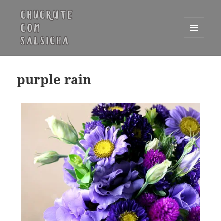
MENU
E
Chucrute com Salsicha
WIDGETS
purple rain