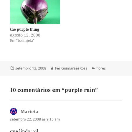
the purple thing
agosto 12, 2008
Em "berinjela"
Publicado
Autor
Categorias
setembro 13, 2008
Fer GuimaraesRosa
flores
em
10 comentários em “purple rain”
Marieta
disse:
setembro 22, 2008 às 9:15 am
que lindo! :^]