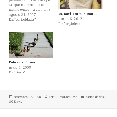
pedalando uma bicicleta pelo
campus e almoçando ao
mesmo tempo—prato numa
UC Davis Farmers Market
mão, garfo na outra, pés
agosto 21, 2007
junho 6, 2012
pedalando, pedalando, boca
Em "curiosidades"
Em "orgânicos"
mastigando, mastigando.
Posso considerar isso uma
evolução no campo da fast
food e um aperfeiçoamento
nas habilidades dos
praticantes do prato…
Pato a Califórnia
maio 4, 2009
Em "Davis"
Publicado
Autor
Categorias
setembro 22, 2008
Fer GuimaraesRosa
curiosidades
,
em
UC Davis