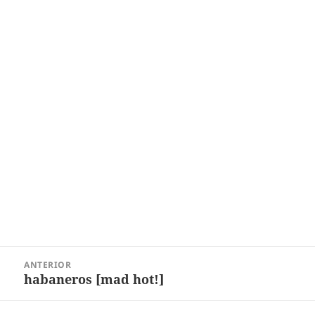
Navegação
ANTERIOR
de
habaneros [mad hot!]
Post
Post
anterior: