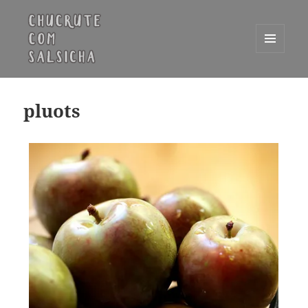
MENU
E
Chucrute com Salsicha
WIDGETS
pluots