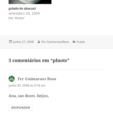
gelado de abacaxi
setembro 20, 2009
Em "frutas"
Publicado
Autor
Categorias
junho 27, 2008
Fer GuimaraesRosa
frutas
em
3 comentários em “pluots”
Fer Guimaraes Rosa
disse:
junho 30, 2008 às 9:18 am
Ana, sao doces. beijos,
RESPONDER