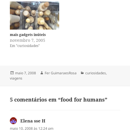
mais gadgets inúteis
novembro 7, 2005
Em "curiosidades"
Publicado
Autor
Categorias
maio 7, 2008
Fer GuimaraesRosa
curiosidades
,
em
viagens
5 comentários em “food for humans”
Elena sse H
disse:
maio 10, 2008 às 12:24 pm