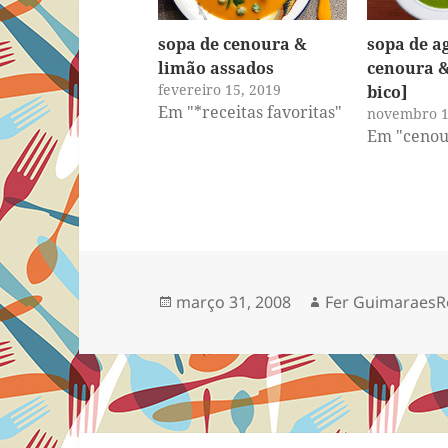
sopa de cenoura &
sopa de a
limão assados
cenoura &
fevereiro 15, 2019
bico]
Em "*receitas favoritas"
novembro 1
Em "cenou
Publicado
Autor
março 31, 2008
Fer GuimaraesR
em