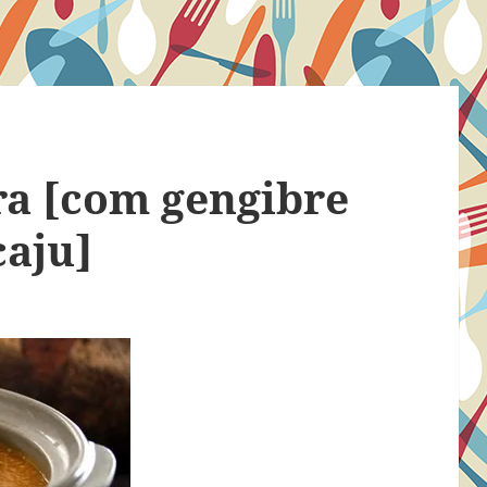
ra [com gengibre
caju]