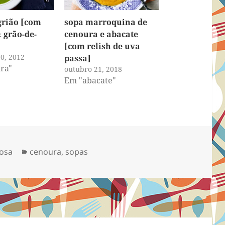
grião [com
sopa marroquina de
 grão-de-
cenoura e abacate
[com relish de uva
0, 2012
passa]
ra"
outubro 21, 2018
Em "abacate"
Categorias
osa
cenoura
,
sopas