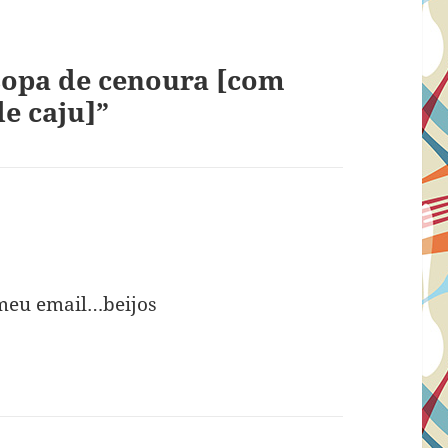
sopa de cenoura [com
e caju]”
 meu email…beijos