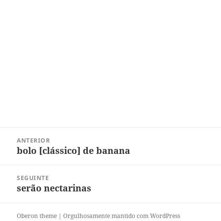
Navegação
ANTERIOR
de
bolo [clássico] de banana
Post
Post
anterior:
SEGUINTE
serão nectarinas
Próximo
post:
Oberon theme
|
Orgulhosamente mantido com WordPress