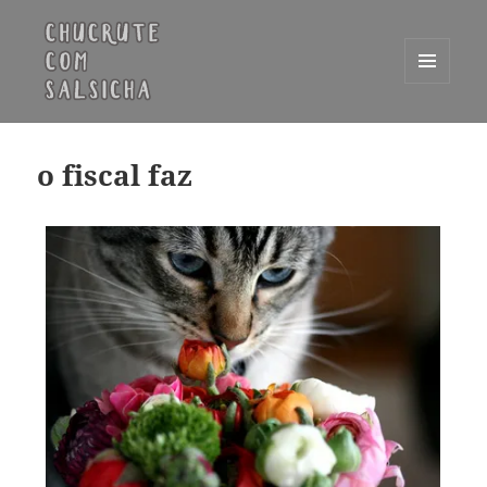
MENU
E
Chucrute com Salsicha
WIDGETS
o fiscal faz