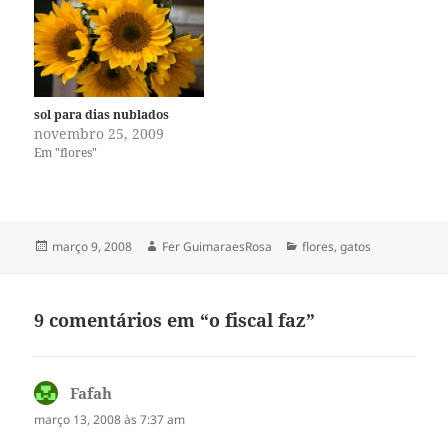
sol para dias nublados
novembro 25, 2009
Em "flores"
Publicado
Autor
Categorias
março 9, 2008
Fer GuimaraesRosa
flores
,
gatos
em
9 comentários em “o fiscal faz”
Fafah
disse:
março 13, 2008 às 7:37 am