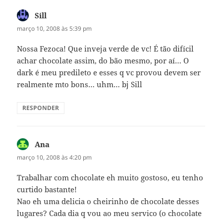
Sill
disse:
março 10, 2008 às 5:39 pm
Nossa Fezoca! Que inveja verde de vc! É tão difícil
achar chocolate assim, do bão mesmo, por aí… O
dark é meu predileto e esses q vc provou devem ser
realmente mto bons… uhm… bj Sill
RESPONDER
Ana
disse:
março 10, 2008 às 4:20 pm
Trabalhar com chocolate eh muito gostoso, eu tenho
curtido bastante!
Nao eh uma delicia o cheirinho de chocolate desses
lugares? Cada dia q vou ao meu servico (o chocolate