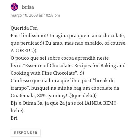
brisa
disse:
março 10, 2008 às 10:58 pm
Querida Fer,
Post lindissimo!! Imagina pra quem ama chocolate,
que perdicao:)) Eu amo, mas nao esbaldo, of course.
ADOREI!!:))
O pouco que sei sobre cocoa aprendih neste
livro:”Essence of Chocolate: Recipes for Baking and
Cooking with Fine Chocolate”..:))
Confesso que na hora que lih o post *break do
trampo*, busquei na minha bag um chocolate da
Guatemala, 80%..yummy!!:))que dela:))
Bjs e Otima 3a, ja que 2a ja se foi (AINDA BEM!!
hehe)
Bri
RESPONDER