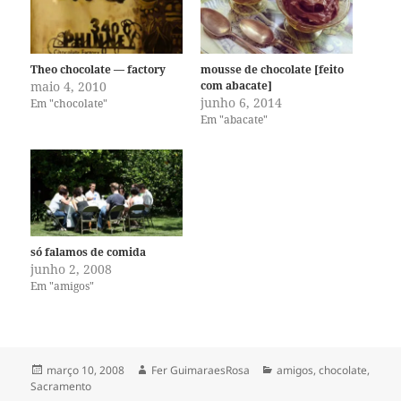
Theo chocolate — factory
mousse de chocolate [feito
maio 4, 2010
com abacate]
junho 6, 2014
Em "chocolate"
Em "abacate"
só falamos de comida
junho 2, 2008
Em "amigos"
Publicado
Autor
Categorias
março 10, 2008
Fer GuimaraesRosa
amigos
,
chocolate
,
em
Sacramento