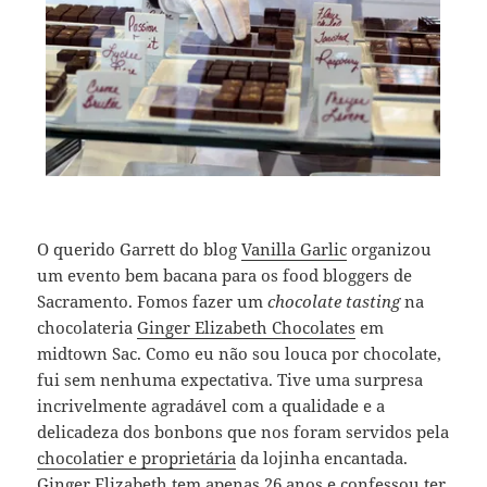
O querido Garrett do blog
Vanilla Garlic
organizou
um evento bem bacana para os food bloggers de
Sacramento. Fomos fazer um
chocolate tasting
na
chocolateria
Ginger Elizabeth Chocolates
em
midtown Sac. Como eu não sou louca por chocolate,
fui sem nenhuma expectativa. Tive uma surpresa
incrivelmente agradável com a qualidade e a
delicadeza dos bonbons que nos foram servidos pela
chocolatier e proprietária
da lojinha encantada.
Ginger Elizabeth tem apenas 26 anos e confessou ter