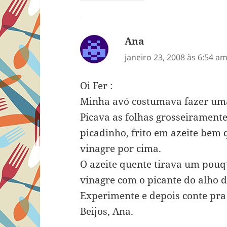
Ana
disse:
janeiro 23, 2008 às 6:54 a
Oi Fer :
Minha avó costumava fazer uma
Picava as folhas grosseiramente
picadinho, frito em azeite bem
vinagre por cima.
O azeite quente tirava um pou
vinagre com o picante do alho d
Experimente e depois conte pra
Beijos, Ana.