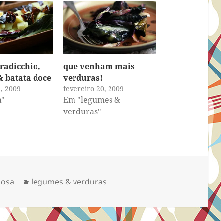
 radicchio,
que venham mais
& batata doce
verduras!
1, 2009
fevereiro 20, 2009
a"
Em "legumes &
verduras"
Categorias
Rosa
legumes & verduras