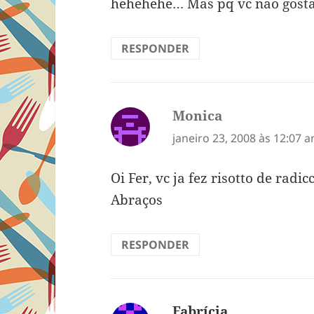
hehehehe… Mas pq vc nao gosta
RESPONDER
Monica
disse:
janeiro 23, 2008 às 12:07 
Oi Fer, vc ja fez risotto de radi
Abraços
RESPONDER
Fabrícia
disse: