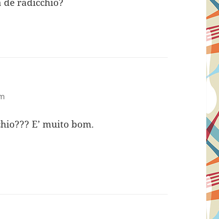
 de radicchio?
am
cchio??? E’ muito bom.