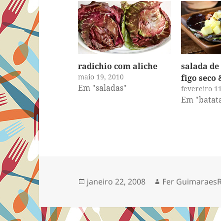
radichio com aliche
salada de
maio 19, 2010
figo seco 
Em "saladas"
fevereiro 1
Em "batat
Publicado
Autor
janeiro 22, 2008
Fer Guimaraes
em