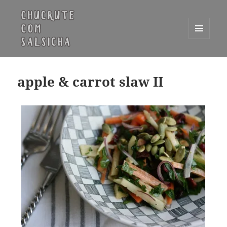
MENU
E
Chucrute com Salsicha
WIDGETS
apple & carrot slaw II