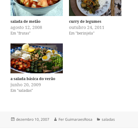
salada de melão
curry de legumes
agosto 12, 2008
outubro 24, 2011
Em "frutas"
Em "berinjela"
a salada básica do verão
junho 20, 2009
Em "saladas"
Publicado
Autor
Categorias
dezembro 10, 2007
Fer GuimaraesRosa
saladas
em