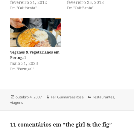
fevereiro 21, 2012
fevereiro 25, 2018
Em "Califórnia"
Em "Califórnia"
veganos & vegetarianos em
Portugal
maio 31, 2023
Em "Portugal"
Publicado
Autor
Categorias
outubro 4, 2007
Fer GuimaraesRosa
restaurantes
,
em
viagens
11 comentários em “the girl & the fig”