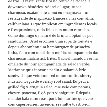
de trás. O restaurante fica no centro da cidade, a
downtown histórica. Adorei o lugar, super
charmoso, exatamente como eu imaginava—um
restaurante de inspiração francesa, mas com alma
californiana. O que implicou em ingredientes locais
e fresquíssimos, tudo feito com muito capricho.
Como domingo o menu é de brunch, optamos por
sanduíches. Uriel escolheu uma sopa de tomate e
depois abocanhou um hamburguer de primeira
linha, feito com top sirloin moído, acompanhado das
charmosas matchstick frites. Gabriel mandou ver na
omelette du jour acompanhada de salada verde.
Marianne quis inovar e pediu o salami & brie
sandwich que veio com red onion confit , sherry
mustard, baguette e celery root salad. Eu pedi a
grilled fig & arugula salad, que veio com pecans,
chevre, pancetta, fig & port vinaigrette. E depois
mandei bala num roast pork loin tartine que veio
com caperberries, lavender sea salt e toast. Pedi