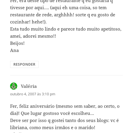
Fer, era desse tipo de restaurante q eu gostaria q
tivesse por aqui…. (aqui eh uma coisa, so tem
restaurante de rede, arghhhh! sorte q eu gosto de
cozinhar! hehe!).
Esta tudo muito lindo e parece tudo muito apetitoso,
amei, adorei mesmo!!
Beijos!
Ana
RESPONDER
Valéria
disse:
outubro 4, 2007 às 3:10 pm
Fer, feliz aniversário (mesmo sem saber, ao certo, o
dia)! Que lugar gostoso você escolheu…
Deve ser por isso q gostei tanto dos seus blogs: vc é
libriana, como meus irmãos e o marido!