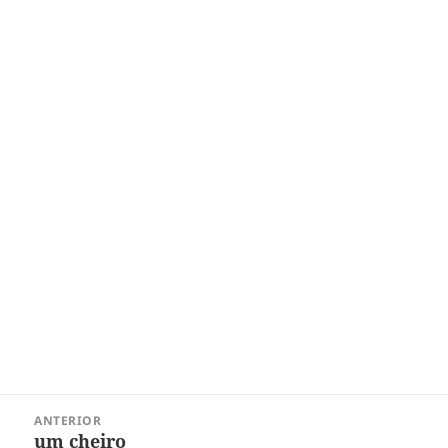
Navegação
ANTERIOR
de
um cheiro
Post