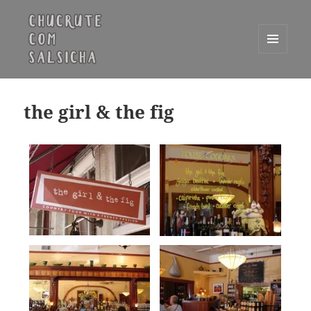
MENU
E
Chucrute com Salsicha
WIDGETS
the girl & the fig