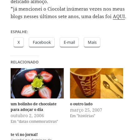
delicado almoço.
*já mencionei o Ciocolat inúmeras vezes nos meus
blogs nesses últimos sete anos, uma delas foi
AQUI
.
ESPALHE:
X
Facebook
E-mail
Mais
RELACIONADO
um bolinho de chocolate
o outro lado
para adoçar o dia
março 25, 2007
outubro 2, 2006
Em "histórias"
Em "datas comemorativas"
te vi no jornal!