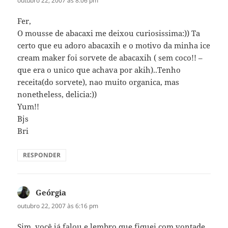
outubro 22, 2007 às 8:06 pm
Fer,
O mousse de abacaxi me deixou curiosissima:)) Ta
certo que eu adoro abacaxih e o motivo da minha ice
cream maker foi sorvete de abacaxih ( sem coco!! –
que era o unico que achava por akih)..Tenho
receita(do sorvete), nao muito organica, mas
nonetheless, delicia:))
Yum!!
Bjs
Bri
RESPONDER
Geórgia
disse:
outubro 22, 2007 às 6:16 pm
Sim, você já falou e lembro que fiquei com vontade