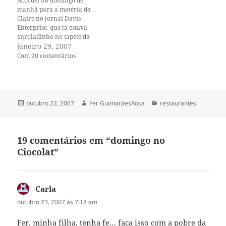
Acordei no domingo de
manhã para a matéria da
Claire no jornal Davis
Enterprise, que já estava
enroladinho no tapete da
porta de entrada. Eu estava
janeiro 29, 2007
um pouco preocupada com
Com 20 comentários
relação ao texto e fotos,
afinal falei até não poder
mais, nem lembrava mais se
tinha falado alguma
abobreta comprometedora.…
Publicado
Autor
Categorias
outubro 22, 2007
Fer GuimaraesRosa
restaurantes
em
19 comentários em “domingo no
Ciocolat”
Carla
disse:
outubro 23, 2007 às 7:18 am
Fer, minha filha, tenha fe… faca isso com a pobre da