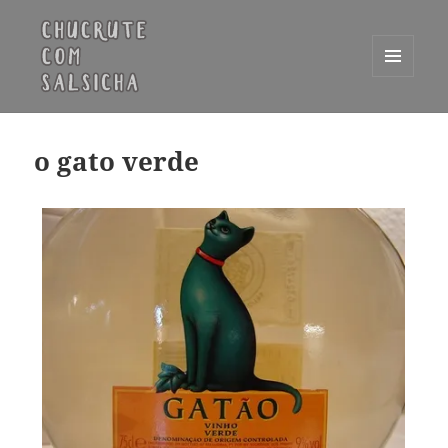
MENU
E
Chucrute com Salsicha
WIDGETS
o gato verde