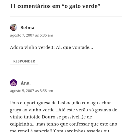
11 comentários em “o gato verde”
Selma
disse:
agosto 7, 2007 às 5:35 am
Adoro vinho verde!!! Ai, que vontade…
RESPONDER
Ana.
disse:
agosto 5, 2007 às 3:58 am
Pois eu,portuguesa de Lisboa,não consigo achar
graça ao vinho verde…Até este verão só gostava de
vinho tinto(do Douro,se possivel..)e de
caipirinha….mas tenho que confessar que este ano
me rendi á sangria!!!Com sardinhas assadas ou