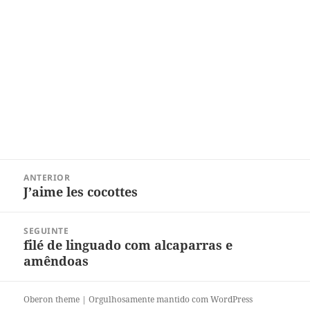
Navegação
ANTERIOR
de
J’aime les cocottes
Post
Post
anterior:
SEGUINTE
filé de linguado com alcaparras e
Próximo
amêndoas
post:
Oberon theme
|
Orgulhosamente mantido com WordPress