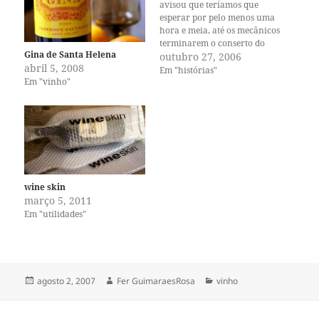
avisou que teríamos que
esperar por pelo menos uma
hora e meia, até os mecânicos
terminarem o conserto do
Gina de Santa Helena
problema no avião, eu ouvi o
outubro 27, 2006
abril 5, 2008
barulho de desembrulhar de
Em "histórias"
Em "vinho"
pacotes de papel e plástico
nas cadeiras atrás de nós,
onde sentava um casal de
americanos. Senti…
wine skin
março 5, 2011
Em "utilidades"
Publicado
Autor
Categorias
agosto 2, 2007
Fer GuimaraesRosa
vinho
em