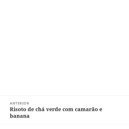
Navegação
ANTERIOR
de
Risoto de chá verde com camarão e
Post
Post
banana
anterior: