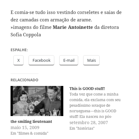
E comia-se tudo isso vestindo corseletes e saias de
dez camadas com armação de arame.
»imagens do filme
Marie Antoinette
da diretora
Sofia Coppola
ESPALHE:
X
Facebook
E-mail
Mais
RELACIONADO
This is GOOD stuff!
Toda vez que come a minha
comida, ela exclama com seu
pesadíssimo sotaque de
norueguesa—this is GOOD
stuff! Ela nasceu no pós-
the smiling lieutenant
guerra e cresceu num país
setembro 28, 2007
maio 15, 2009
pobre, onde o treat de Natal
Em "histórias"
Em "filmes & comida"
era uma maçã. A Noruega
não foi rica até a década de