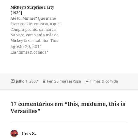
70, quando descobriram que
Mickey’s Surprise Party
o país…
[1939]
Até tu, Minnie? Que mané
fazer cookies em casa, o que!
Compra pronto, da marca
Nabisco, como até a mãe do
Mickey fazia. hahaha! This
American Life!
agosto 20, 2011
Em "filmes & comida"
Publicado
Autor
Categorias
julho 1, 2007
Fer GuimaraesRosa
filmes & comida
em
17 comentários em “this, madame, this is
Versailles”
Cris S.
disse: