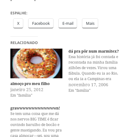
ESPALHE:
X
Facebook
E-mail
Mais
RELACIONADO
dá pra pôr num marmitex?
Essa história já foi contada e
recontada na minha família
zilhões de vezes. Virou uma
fábula. Quando eu ia ao Rio,
ou ela ia a Campinas era
almoço pro meu filho
comum passarmos as noites
novembro 17, 2006
janeiro 25, 2012
em claro conversando. Como
Em "família"
Em "família"
a gente conversava, e como
curtíamos a companhia uma
da outra. Na última vez que…
grawwwwwwwwwwwwwn!
Se tem uma coisa que me dá
nos nervos BIG TIME é ficar
ouvindo barulho de bocão e
gente mastigando. Eu vou pra
casa almoçar—sei, sou uma