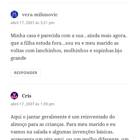
vera milunovic
disse:
abril 17, 2007 às 3:21 pm
Minha casa é parecida com a sua , ainda mais agora,
que a filha estuda fora…sou eu e meu marido as
voltas com lanchinhos, molhinhos e sopinhas.bjo
grande
RESPONDER
Cris
disse:
abril 17, 2007 às 1:39 pm
Aqui o jantar geralmente é um reinventado do
almoço para as crianças. Para meu marido e eu
vamos na salada e algumas invenções básicas,
acrescenta um pita aqui, ou um molho diferente, um