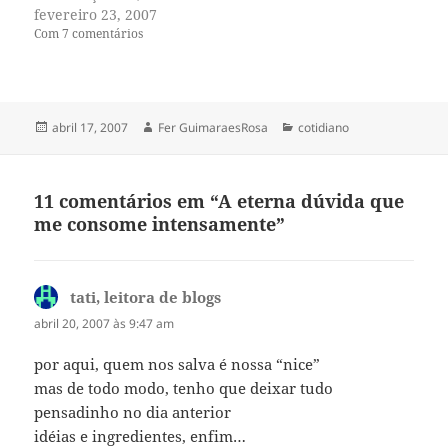
sortuda por morar a dez
fevereiro 23, 2007
minutos de bike do local onde
Com 7 comentários
trabalho. Meus colegas não
têm a mesma sorte. Nosso
prédio é na…
Publicado
Autor
Categorias
abril 17, 2007
Fer GuimaraesRosa
cotidiano
em
11 comentários em “A eterna dúvida que
me consome intensamente”
tati, leitora de blogs
disse:
abril 20, 2007 às 9:47 am
por aqui, quem nos salva é nossa “nice”
mas de todo modo, tenho que deixar tudo
pensadinho no dia anterior
idéias e ingredientes, enfim…