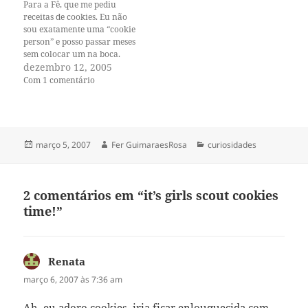
de…
Para a Fê, que me pediu
receitas de cookies. Eu não
sou exatamente uma “cookie
person” e posso passar meses
sem colocar um na boca.
Para um cookie me fazer
dezembro 12, 2005
esticar a mão e apanhá-lo ,
Com 1 comentário
ele precisa ser muito especial
e eu não me impressiono
fácil. E o que…
Publicado
Autor
Categorias
março 5, 2007
Fer GuimaraesRosa
curiosidades
em
2 comentários em “it’s girls scout cookies
time!”
Renata
disse:
março 6, 2007 às 7:36 am
Ah, eu adoro cookies, iria ficar enlouquecida com