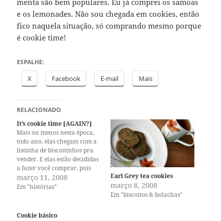
menta são bem populares. Eu já comprei os samoas
e os lemonades. Não sou chegada em cookies, então
fico naquela situação, só comprando mesmo porque
é cookie time!
ESPALHE:
X
Facebook
E-mail
Mais
RELACIONADO
It’s cookie time [AGAIN?]
Mais ou menos nesta época,
todo ano, elas chegam com a
listinha de biscoitinhos pra
vender. E elas estão decididas
a fazer você comprar, pois
Earl Grey tea cookies
têm uma meta para cumprir
março 11, 2008
março 8, 2008
e alcançá-la ou não pode
Em "histórias"
Em "biscoitos & bolachas"
acrescentar ou custar uma
medalha ou algum outro tipo
de prêmio. Com a mudança
Cookie básico