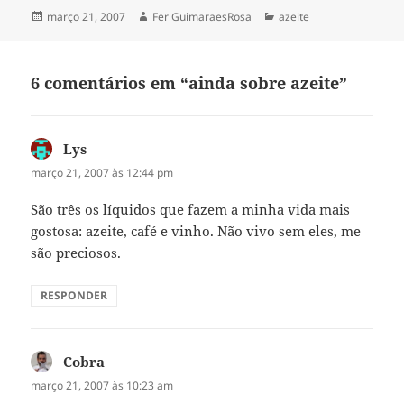
Publicado
Autor
Categorias
março 21, 2007
Fer GuimaraesRosa
azeite
em
6 comentários em “ainda sobre azeite”
Lys
disse:
março 21, 2007 às 12:44 pm
São três os líquidos que fazem a minha vida mais
gostosa: azeite, café e vinho. Não vivo sem eles, me
são preciosos.
RESPONDER
Cobra
disse:
março 21, 2007 às 10:23 am