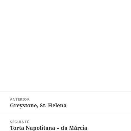
Navegação
ANTERIOR
de
Greystone, St. Helena
Post
Post
anterior:
SEGUINTE
Torta Napolitana – da Márcia
Próximo