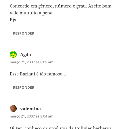
Concordo em gênero, número e grau. Azeite bom
vale muuuito a pena.
Bjs
RESPONDER
Agda
disse:
março 21, 2007 às 8:09 am
Esse Bariani é tão famoso…
RESPONDER
valentina
disse:
março 21, 2007 às 8:04 am
Oi Fer, conheco os produtos da L’olivier.barbaros