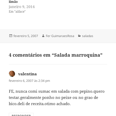
limão
janeiro 9, 2014
Em "alface"
Publicado
Autor
Categorias
fevereiro 5, 2007
Fer GuimaraesRosa
saladas
em
4 comentários em “Salada marroquina”
valentina
disse:
fevereiro 6, 2007 às 2:34 pm
FE, nunca comi sumac em salada com pepino.quero
testar.geralmente ponho no peixe ou no grao de
bico.deli de receita.otimo achado.
RESPONDER