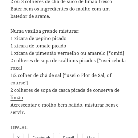
2 ou 3 colheres de chá de suco de limão fresco
Bater bem os ingredientes do molho com um
batedor de arame.
Numa vasilha grande misturar:
1 xicara de pepino picado
1 xícara de tomate picado
1 xícara de pimentão vermelho ou amarelo [*omiti]
2 colheres de sopa de scallions picados [*usei cebola
roxa]
1/2 colher de chá de sal [*usei o Flor de Sal, of
course!]
2 colheres de sopa da casca picada de
conserva de
limão
Acrescentar o molho bem batido, misturar bem e
servir.
ESPALHE:
X
Facebook
E-mail
Mais