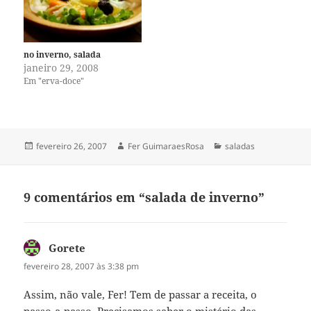
no inverno, salada
janeiro 29, 2008
Em "erva-doce"
Publicado
Autor
Categorias
fevereiro 26, 2007
Fer GuimaraesRosa
saladas
em
9 comentários em “salada de inverno”
Gorete
disse:
fevereiro 28, 2007 às 3:38 pm
Assim, não vale, Fer! Tem de passar a receita, o
passo-a-passo. Precisamos saber o mistério das