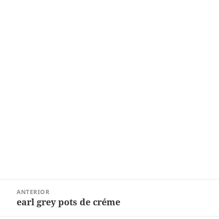
Navegação
ANTERIOR
de
earl grey pots de créme
Post
Post
anterior: