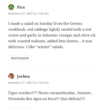
Pica
disse:
fevereiro 27, 2007 às 7:29 am
I made a salad on Sunday from the Greens
cookbook, red cabbage lightly sautéd with a red
onion and garlic in balsamic vinegar and olive oil,
with roasted walnuts, added feta cheese… it was
delicious. I like “winter” salads.
RESPONDER
Joelma
disse:
fevereiro 27, 2007 às 7:23 am
Figos cozidos??? Nozes caramelizadas…hmmm…
Fernanda deu água na boca!!! Que delícia!!!!