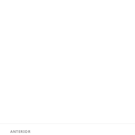
Navegação
ANTERIOR
de