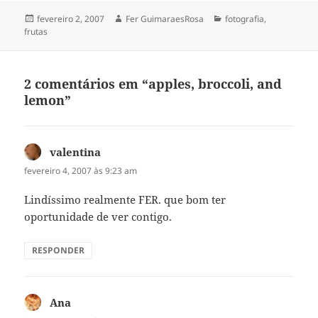
Publicado
Autor
Categorias
fevereiro 2, 2007
Fer GuimaraesRosa
fotografia
,
em
frutas
2 comentários em “apples, broccoli, and
lemon”
valentina
disse:
fevereiro 4, 2007 às 9:23 am
Lindíssimo realmente FER. que bom ter
oportunidade de ver contigo.
RESPONDER
Ana
disse: