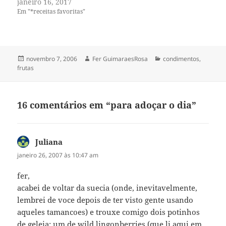
janeiro 16, 2017
Em "*receitas favoritas"
Publicado
Autor
Categorias
novembro 7, 2006
Fer GuimaraesRosa
condimentos
,
em
frutas
16 comentários em “para adoçar o dia”
Juliana
disse:
janeiro 26, 2007 às 10:47 am
fer,
acabei de voltar da suecia (onde, inevitavelmente,
lembrei de voce depois de ter visto gente usando
aqueles tamancoes) e trouxe comigo dois potinhos
de geleia: um de wild lingonberries (que li aqui em