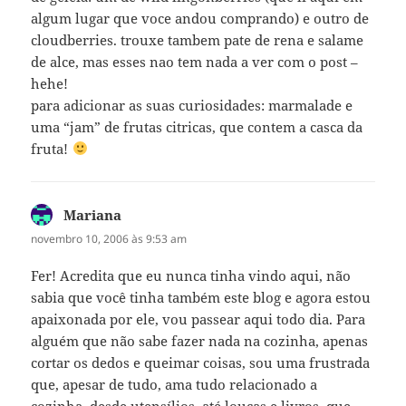
algum lugar que voce andou comprando) e outro de
cloudberries. trouxe tambem pate de rena e salame
de alce, mas esses nao tem nada a ver com o post –
hehe!
para adicionar as suas curiosidades: marmalade e
uma “jam” de frutas citricas, que contem a casca da
fruta!
Mariana
disse:
novembro 10, 2006 às 9:53 am
Fer! Acredita que eu nunca tinha vindo aqui, não
sabia que você tinha também este blog e agora estou
apaixonada por ele, vou passear aqui todo dia. Para
alguém que não sabe fazer nada na cozinha, apenas
cortar os dedos e queimar coisas, sou uma frustrada
que, apesar de tudo, ama tudo relacionado a
cozinha, desde utensílios, até louças e livros, que