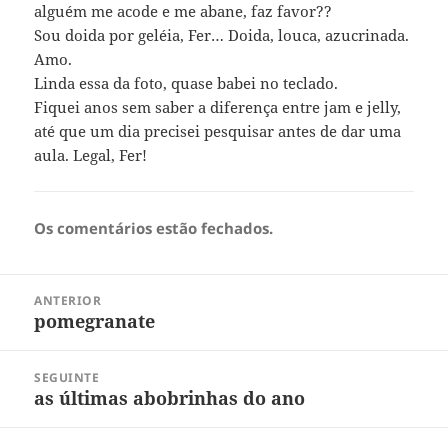
alguém me acode e me abane, faz favor??
Sou doida por geléia, Fer… Doida, louca, azucrinada.
Amo.
Linda essa da foto, quase babei no teclado.
Fiquei anos sem saber a diferença entre jam e jelly,
até que um dia precisei pesquisar antes de dar uma
aula. Legal, Fer!
Os comentários estão fechados.
Navegação
ANTERIOR
de
pomegranate
Post
Post
anterior:
SEGUINTE
as últimas abobrinhas do ano
Próximo
post: