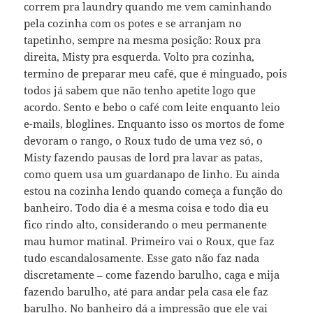
correm pra laundry quando me vem caminhando
pela cozinha com os potes e se arranjam no
tapetinho, sempre na mesma posição: Roux pra
direita, Misty pra esquerda. Volto pra cozinha,
termino de preparar meu café, que é minguado, pois
todos já sabem que não tenho apetite logo que
acordo. Sento e bebo o café com leite enquanto leio
e-mails, bloglines. Enquanto isso os mortos de fome
devoram o rango, o Roux tudo de uma vez só, o
Misty fazendo pausas de lord pra lavar as patas,
como quem usa um guardanapo de linho. Eu ainda
estou na cozinha lendo quando começa a função do
banheiro. Todo dia é a mesma coisa e todo dia eu
fico rindo alto, considerando o meu permanente
mau humor matinal. Primeiro vai o Roux, que faz
tudo escandalosamente. Esse gato não faz nada
discretamente – come fazendo barulho, caga e mija
fazendo barulho, até para andar pela casa ele faz
barulho. No banheiro dá a impressão que ele vai