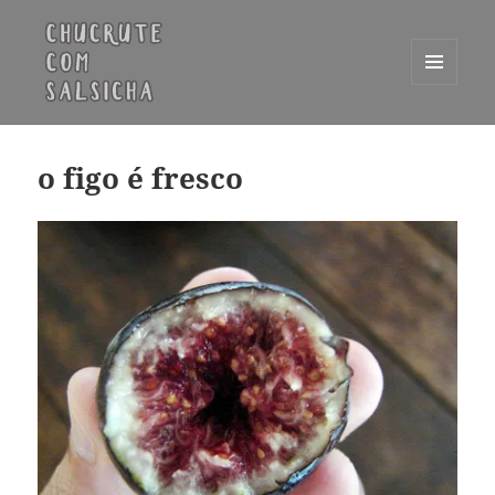
MENU
E
Chucrute com Salsicha
WIDGETS
o figo é fresco