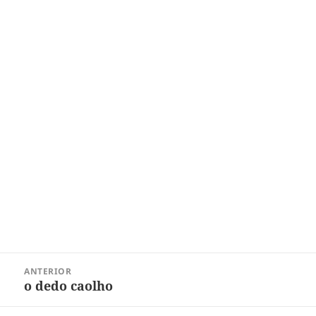
Navegação
ANTERIOR
de
o dedo caolho
Post
Post
anterior: