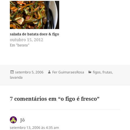
salada de batata doce & figo
outubro 15, 2012
Em "batata"
Publicado
Autor
Categorias
setembro 5, 2006
Fer GuimaraesRosa
figos
,
frutas
,
em
lavanda
7 comentários em “o figo é fresco”
Jô
disse:
setembro 13, 2006 às 4:35 am