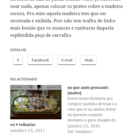
usar nada, apenas colocar os pratos sobre a madeira
escura. Pra mim aquela madeira tem que ser
mostrada e exibida. Pois não tem toalha de linho
mais bonita que os nuances e ranhuras daquela
esplêndida peça de carvalho.
ESPALHE:
X
Facebook
E-mail
Mais
RELACIONADO
no que ando pensando
[muito]
Entrei numa farmácia pra
comprar pastilha de tosse e a
cena que vi na minha frente
me pareceu naquele
momento a pura imagem do
eu ♥ velharias
inferno—uma variedade
janeiro 13, 2016
outubro 25, 2011
absurda de doces e
Em "cotidiano"