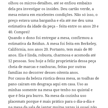
olhou os micros-detalhes, até se enfiou embaixo
dela pra investigar os insides. Deu cartão verde, a
mesa estava em excelentes condições. Não só isso, o
preço estava uma barganha e ela até me deu uma
estimativa da idade da peça – feita entre os anos 20 e
40. Comprei!
Quando o dono foi entregar a mesa, confirmou a
estimativa da Reidun. A mesa foi feita em Berkeley,
Califórnia, nos anos 20. Portanto, tem mais de 80
anos. Ela é linda, robusta, charmosa e acomoda até
12 pessoas. Sou hoje a feliz proprietária dessa peça
cheia de marcas e ranhuras, feitas por outras
famílias no decorrer desses oitenta anos.
Por causa da beleza rústica dessa mesa, as toalhas de
pano cairam em desgraça aqui em casa. Uso as
minhas somente na mesa que tenho no quintal e
que é feia pra burro. Na mesa da cozinha uso
placemats porque é mais prático para o dia-a-dia e
na mesa da sala de jantar muitas vezes já ousei não