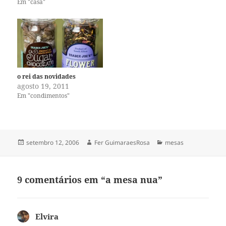
Em "casa"
chocolates, centenas de
pacotes de salgadinhos, um
infinito de bebidas artificiais,
bebidas alcóolicas, enlatados,
comida de caixa, em pó e…
o rei das novidades
agosto 19, 2011
Em "condimentos"
Publicado
Autor
Categorias
setembro 12, 2006
Fer GuimaraesRosa
mesas
em
9 comentários em “a mesa nua”
Elvira
disse: