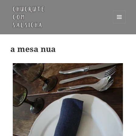
MENU
E
Chucrute com Salsicha
WIDGETS
a mesa nua