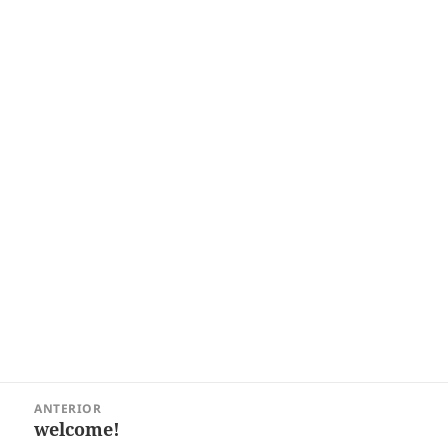
Navegação
ANTERIOR
de
welcome!
Post
Post