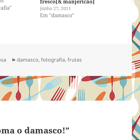
08
fresco[& manjericão]
afia"
junho 27, 2011
Em "damasco"
Categorias
osa
damasco
,
fotografia
,
frutas
oma o damasco!”