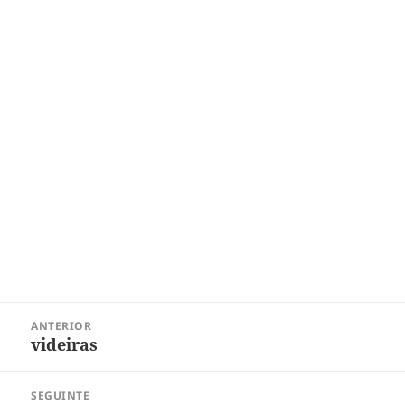
Navegação
ANTERIOR
de
videiras
Post
Post
anterior:
SEGUINTE