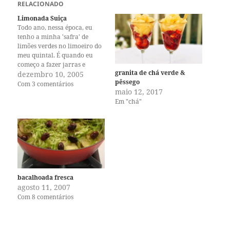
RELACIONADO
Limonada Suiça
Todo ano, nessa época, eu
tenho a minha 'safra' de
limões verdes no limoeiro do
meu quintal. É quando eu
começo a fazer jarras e
granita de chá verde &
jarras de limonada suíça. É
dezembro 10, 2005
pêssego
uma bebida refrescante,
Com 3 comentários
maio 12, 2017
cremosa, deliciosa e
Em "chá"
nostálgica da minha
infância. Descasque os limões
com uma faca afiada. Tire
tudo, a…
bacalhoada fresca
agosto 11, 2007
Com 8 comentários