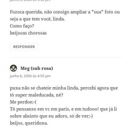
Fozoca querida, não consigo ampliar a *sua* foto ou
seja a que tem você, linda.
Como faço?
beijocas chorosas
RESPONDER
Meg (sub rosa)
disse:
junho 6, 2006 às 4:50 pm
puxa não se chateie minha linda, percebi agora que
tô super maleducada, né?
Me perdoe;-(
Tô pensanso em vc em paris, e em tudooo! que já li
sobre absinto que eu adoro, só de ver;-)
beijos, queridona.