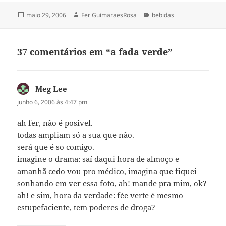
Publicado
Autor
Categorias
maio 29, 2006
Fer GuimaraesRosa
bebidas
em
37 comentários em “a fada verde”
Meg Lee
disse:
junho 6, 2006 às 4:47 pm
ah fer, não é posivel.
todas ampliam só a sua que não.
será que é so comigo.
imagine o drama: saí daqui hora de almoço e
amanhã cedo vou pro médico, imagina que fiquei
sonhando em ver essa foto, ah! mande pra mim, ok?
ah! e sim, hora da verdade: fée verte é mesmo
estupefaciente, tem poderes de droga?