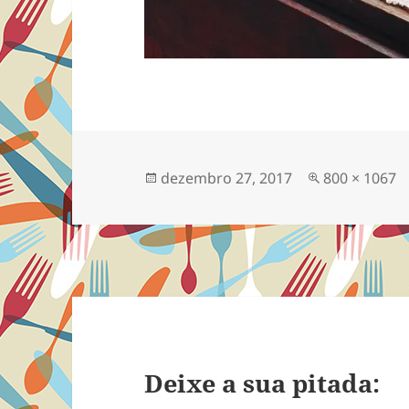
Publicado
Tamanho
dezembro 27, 2017
800 × 1067
em
completo
Deixe a sua pitada: