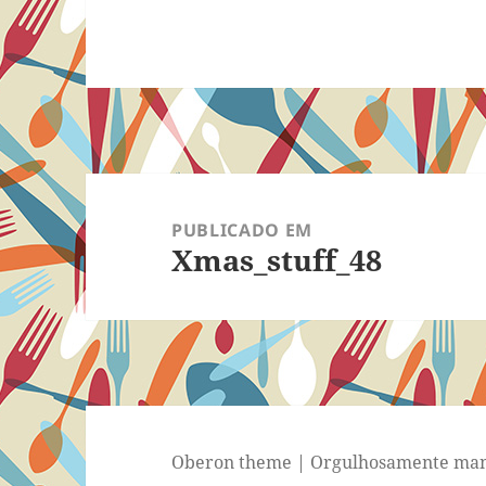
Navegação
de
PUBLICADO EM
Xmas_stuff_48
Post
Oberon theme
|
Orgulhosamente man