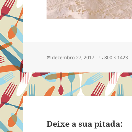
Publicado
Tamanho
dezembro 27, 2017
800 × 1423
em
completo
Deixe a sua pitada: