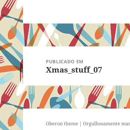
Navegação
de
PUBLICADO EM
Xmas_stuff_07
Post
Oberon theme
|
Orgulhosamente man