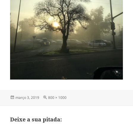
Publicado
Tamanho
março 3, 2019
800 × 1000
em
completo
Deixe a sua pitada: