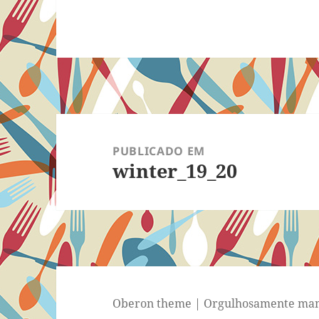
Navegação
de
PUBLICADO EM
winter_19_20
Post
Oberon theme
|
Orgulhosamente man