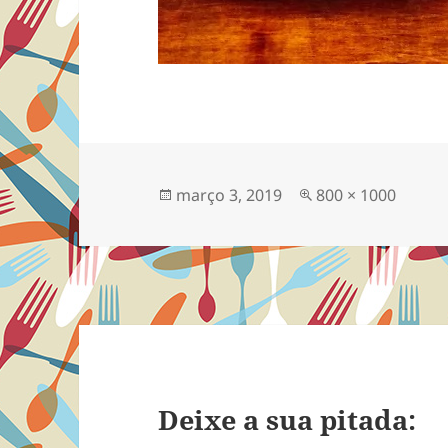
Publicado
Tamanho
março 3, 2019
800 × 1000
em
completo
Deixe a sua pitada: