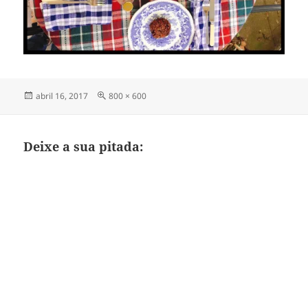
Publicado
Tamanho
abril 16, 2017
800 × 600
em
completo
Deixe a sua pitada: