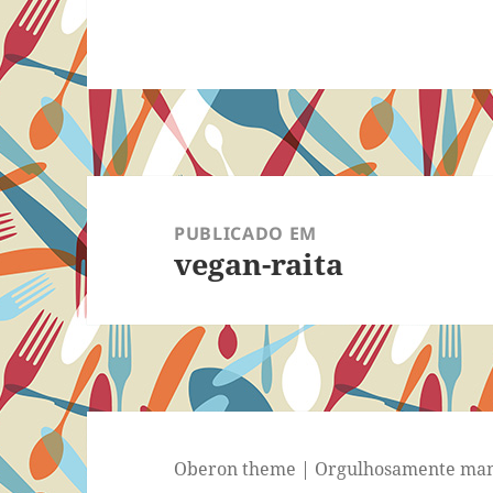
Navegação
de
PUBLICADO EM
vegan-raita
Post
Oberon theme
|
Orgulhosamente man