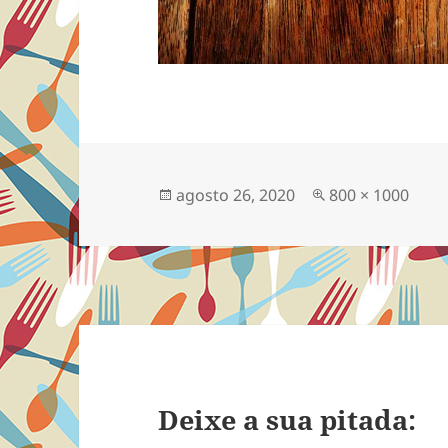
Publicado
Tamanho
agosto 26, 2020
800 × 1000
em
completo
Deixe a sua pitada: