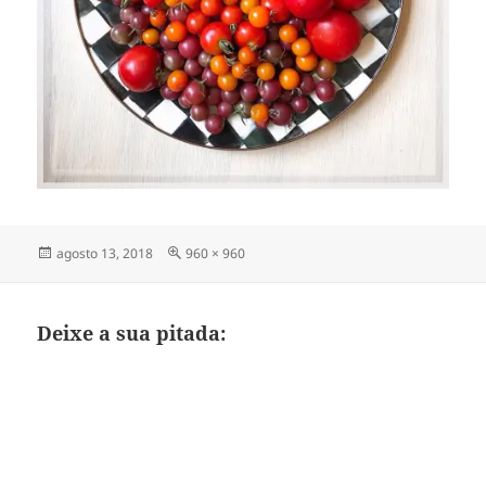
Publicado
Tamanho
agosto 13, 2018
960 × 960
em
completo
Deixe a sua pitada: