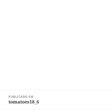
Navegação
PUBLICADO EM
de
tomatoes18_6
Post