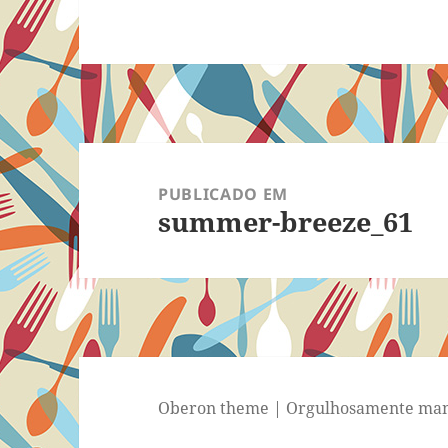
Navegação
de
PUBLICADO EM
summer-breeze_61
Post
Oberon theme
|
Orgulhosamente man