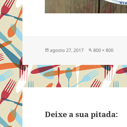
Publicado
Tamanho
agosto 27, 2017
800 × 800
em
completo
Deixe a sua pitada: