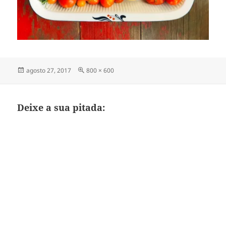
Publicado
Tamanho
agosto 27, 2017
800 × 600
em
completo
Deixe a sua pitada: