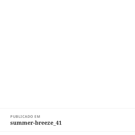
Navegação
PUBLICADO EM
de
summer-breeze_41
Post