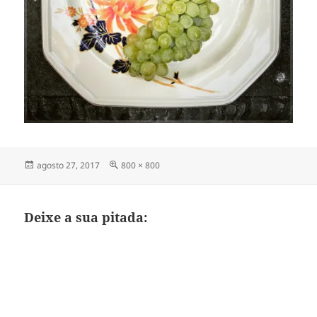
Publicado
Tamanho
agosto 27, 2017
800 × 800
em
completo
Deixe a sua pitada: