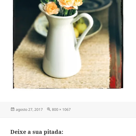
Publicado
Tamanho
agosto 27, 2017
800 × 1067
em
completo
Deixe a sua pitada: