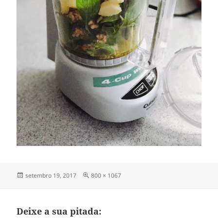
Publicado
Tamanho
setembro 19, 2017
800 × 1067
em
completo
Deixe a sua pitada: