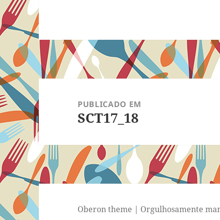
Navegação
de
PUBLICADO EM
SCT17_18
Post
Oberon theme
|
Orgulhosamente man