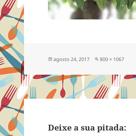
Publicado
Tamanho
agosto 24, 2017
800 × 1067
em
completo
Deixe a sua pitada: