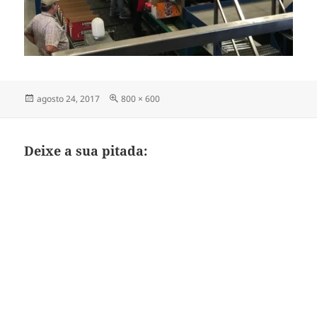
Publicado
Tamanho
agosto 24, 2017
800 × 600
em
completo
Deixe a sua pitada: