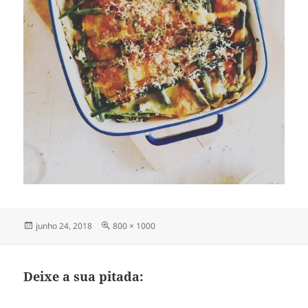
Publicado
Tamanho
junho 24, 2018
800 × 1000
em
completo
Deixe a sua pitada: